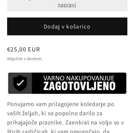
napravi
Dodaj v košarico
Redna
€25,00 EUR
cena
Vključno z davkom.
Ponujamo vam prilagojene koledarje po
vaših željah, ki so popolno darilo za
prihajajoče praznike. Zaenkrat na voljo so v
štirih različicah, ki vam omogočajo, da