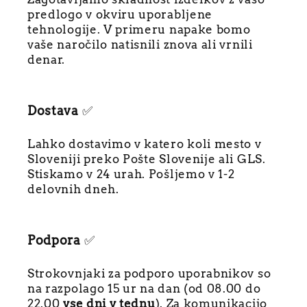
lepo pa je slišati
predlogo v okviru uporabljene
številne pohvale ljudi,
tehnologije. V primeru napake bomo
ki jih je razveselil.
Vsekakor priporočam.
vaše naročilo natisnili znova ali vrnili
Hvala!
denar.
Dostava
✅
Lahko dostavimo v katero koli mesto v
Sloveniji preko Pošte Slovenije ali GLS.
Stiskamo v 24 urah. Pošljemo v 1-2
delovnih dneh.
Podpora
✅
Strokovnjaki za podporo uporabnikov so
na razpolago 15 ur na dan (od 08.00 do
22.00
vse dni v tednu
). Za komunikacijo