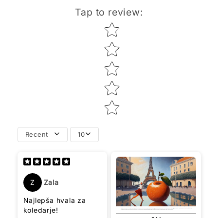
Tap to review
:
Star rating
Recent
10
Z
Zala
Najlepša hvala za
koledarje!