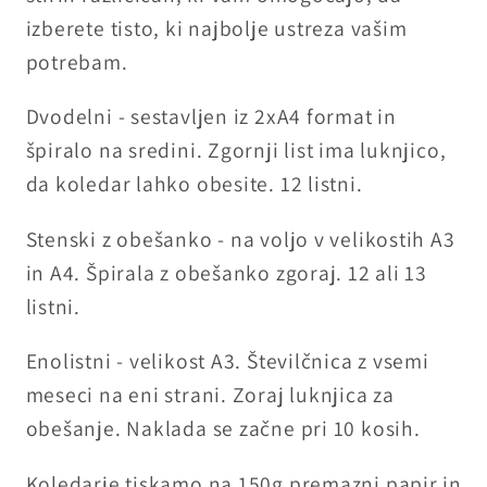
izberete tisto, ki najbolje ustreza vašim
potrebam.
Dvodelni - sestavljen iz 2xA4 format in
špiralo na sredini. Zgornji list ima luknjico,
da koledar lahko obesite. 12 listni.
Stenski z obešanko - na voljo v velikostih A3
in A4. Špirala z obešanko zgoraj. 12 ali 13
listni.
Enolistni - velikost A3. Številčnica z vsemi
meseci na eni strani. Zoraj luknjica za
obešanje. Naklada se začne pri 10 kosih.
Koledarje tiskamo na 150g premazni papir in