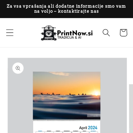
Preskoči na
Za vsa vprašanja ali dodatne informacije smo vam
vsebino
na voljo – kontaktirajte nas
Košaric
Preskoči na
informacije o
izdelku